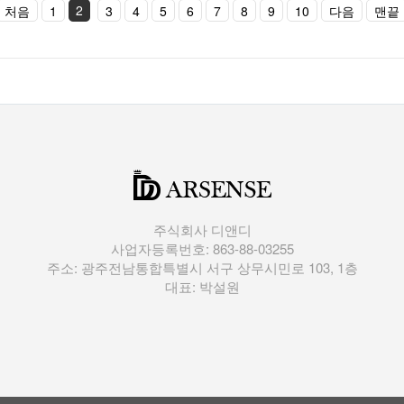
2
처음
1
3
4
5
6
7
8
9
10
다음
맨끝
주식회사 디앤디
사업자등록번호: 863-88-03255
주소: 광주전남통합특별시 서구 상무시민로 103, 1층
대표: 박설원