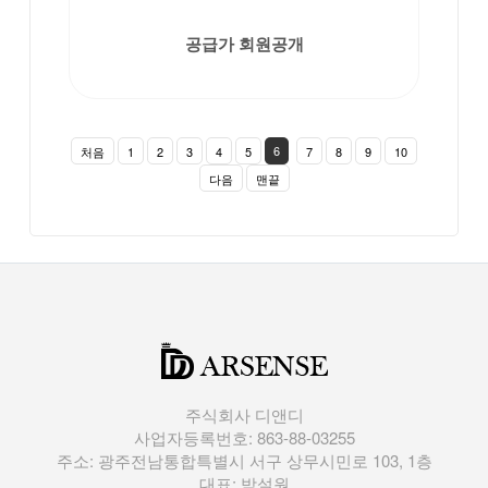
공급가 회원공개
6
처음
1
2
3
4
5
7
8
9
10
다음
맨끝
주식회사 디앤디
사업자등록번호: 863-88-03255
주소: 광주전남통합특별시 서구 상무시민로 103, 1층
대표: 박설원