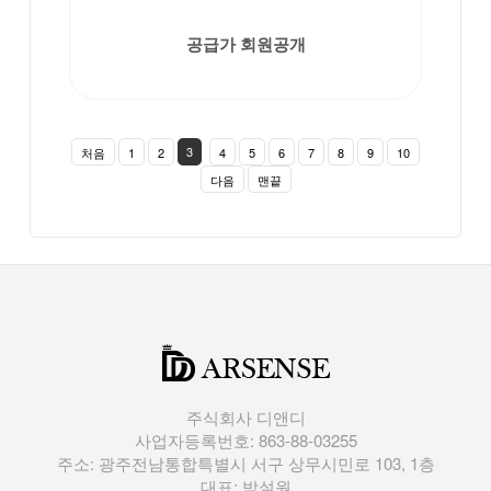
공급가 회원공개
3
처음
1
2
4
5
6
7
8
9
10
다음
맨끝
주식회사 디앤디
사업자등록번호: 863-88-03255
주소: 광주전남통합특별시 서구 상무시민로 103, 1층
대표: 박설원