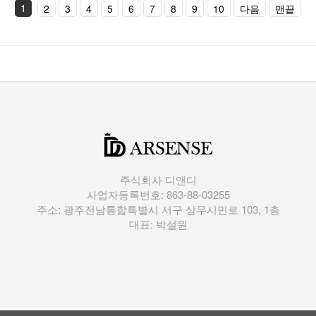
1
2
3
4
5
6
7
8
9
10
다음
맨끝
주식회사 디앤디
사업자등록번호: 863-88-03255
주소: 광주전남통합특별시 서구 상무시민로 103, 1층
대표: 박설원