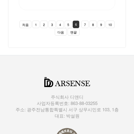
6
처음
1
2
3
4
5
7
8
9
10
다음
맨끝
주식회사 디앤디
사업자등록번호: 863-88-03255
주소: 광주전남통합특별시 서구 상무시민로 103, 1층
대표: 박설원