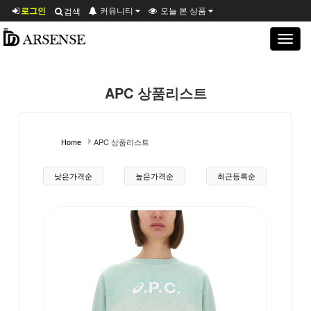
로그인
커뮤니티
오늘 본 상품
검색
Toggle
navigat
APC 상품리스트
Home
APC 상품리스트
상품 정렬
낮은가격순
높은가격순
최근등록순