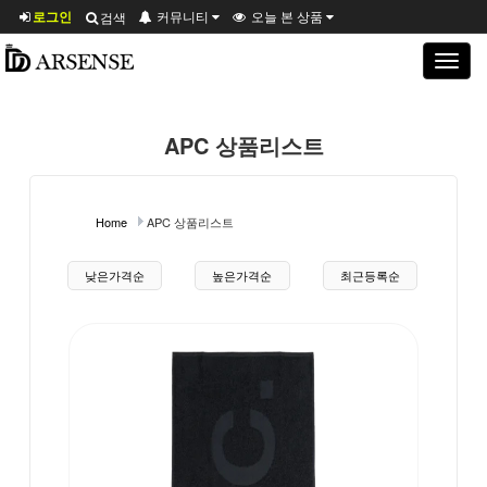
로그인
커뮤니티
오늘 본 상품
검색
Toggle
navigat
APC 상품리스트
Home
APC 상품리스트
상품 정렬
낮은가격순
높은가격순
최근등록순