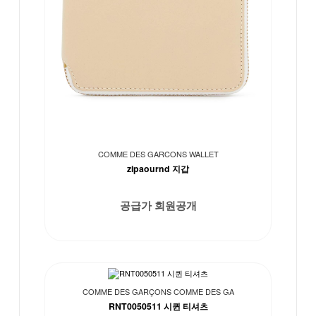
COMME DES GARCONS WALLET
zipaournd 지갑
공급가 회원공개
COMME DES GARÇONS COMME DES GA
RNT0050511 시퀸 티셔츠