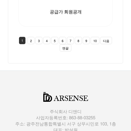
공급가 회원공개
1
2
3
4
5
6
7
8
9
10
다음
맨끝
주식회사 디앤디
사업자등록번호: 863-88-03255
주소: 광주전남통합특별시 서구 상무시민로 103, 1층
대표: 박설원