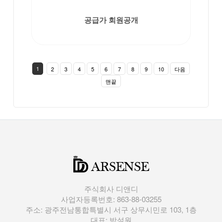
공급가 회원공개
1
2
3
4
5
6
7
8
9
10
다음
맨끝
주식회사 디앤디
사업자등록번호: 863-88-03255
주소: 광주전남통합특별시 서구 상무시민로 103, 1층
대표: 박설원