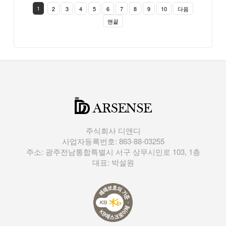
1
2
3
4
5
6
7
8
9
10
다음
맨끝
주식회사 디앤디
사업자등록번호: 863-88-03255
주소: 광주전남통합특별시 서구 상무시민로 103, 1층
대표: 박설원