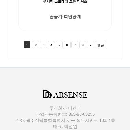
푸시아 스트레치 코튼 티셔츠
공급가 회원공개
1
2
3
4
5
6
7
8
9
맨끝
주식회사 디앤디
사업자등록번호: 863-88-03255
주소: 광주전남통합특별시 서구 상무시민로 103, 1층
대표: 박설원