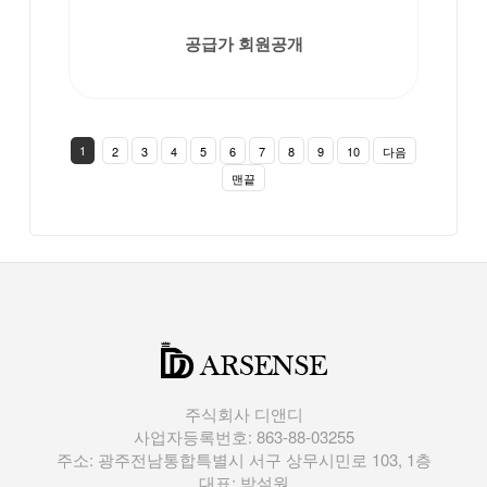
공급가 회원공개
1
2
3
4
5
6
7
8
9
10
다음
맨끝
주식회사 디앤디
사업자등록번호: 863-88-03255
주소: 광주전남통합특별시 서구 상무시민로 103, 1층
대표: 박설원