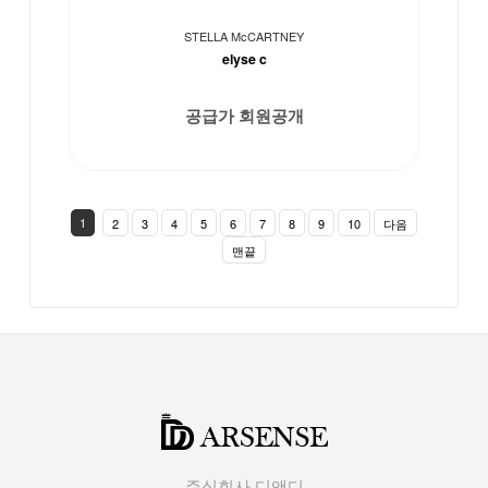
STELLA McCARTNEY
elyse c
공급가 회원공개
1
2
3
4
5
6
7
8
9
10
다음
맨끝
주식회사 디앤디