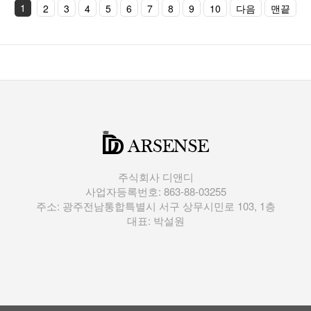
1
2
3
4
5
6
7
8
9
10
다음
맨끝
주식회사 디앤디
사업자등록번호: 863-88-03255
주소: 광주전남통합특별시 서구 상무시민로 103, 1층
대표: 박설원