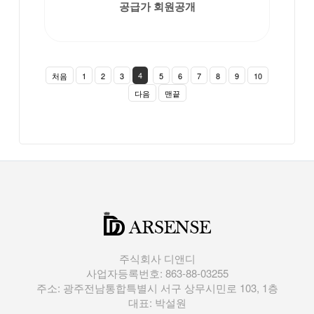
공급가 회원공개
4
처음
1
2
3
5
6
7
8
9
10
다음
맨끝
주식회사 디앤디
사업자등록번호: 863-88-03255
주소: 광주전남통합특별시 서구 상무시민로 103, 1층
대표: 박설원