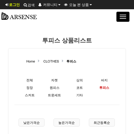
로그인
커뮤니티
오늘 본 상품
검색
Toggle
navigat
투피스 상품리스트
Home
CLOTHES
투피스
현재 상품 분류와 관련된 분류
전체
자켓
상의
바지
정장
원피스
코트
투피스
스커트
트윈세트
기타
상품 정렬
낮은가격순
높은가격순
최근등록순