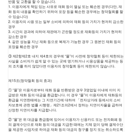
반품 및 교환을 할 수 없습니다.
1. 이용자에게 책임 있는 사유로 재화 등이 멸실 또는 훼손된 경우(다만, 재
화 등의 내용을 확인하기 위하여 포장 등을 훼손한 경우에는 청약철회를 할
수 있습니다)
2. 이용자의 사용 또는 일부 소비에 의하여 재화 등의 가치가 현저히 감소한
경우
3. 시간의 경과에 의하여 재판매가 곤란할 정도로 재화등의 가치가 현저히
감소한 경우
4. 같은 성능을 지닌 재화 등으로 복제가 가능한 경우 그 원본인 재화 등의
포장을 훼손한 경우
③ 제2항제2호 내지 제4호의 경우에 “몰”이 사전에 청약철회 등이 제한되는
사실을 소비자가 쉽게 알 수 있는 곳에 명기하거나 시용상품을 제공하는 등
의 조치를 하지 않았다면 이용자의 청약철회 등이 제한되지 않습니다.
제15조(청약철회 등의 효과)
① “몰”은 이용자로부터 재화 등을 반환받은 경우 3영업일 이내에 이미 지
급받은 재화 등의 대금을 환급합니다. 이 경우 “몰”이 이용자에게 재화등의
환급을 지연한때에는 그 지연기간에 대하여 「전자상거래 등에서의 소비
자보호에 관한 법률 시행령」제21조의2에서 정하는 지연이자율을 곱하여
산정한 지연이자를 지급합니다.
② “몰”은 위 대금을 환급함에 있어서 이용자가 신용카드 또는 전자화폐 등
의 결제수단으로 재화 등의 대금을 지급한 때에는 지체 없이 당해 결제수단
을 제공한 사업자로 하여금 재화 등의 대금의 청구를 정지 또는 취소하도록