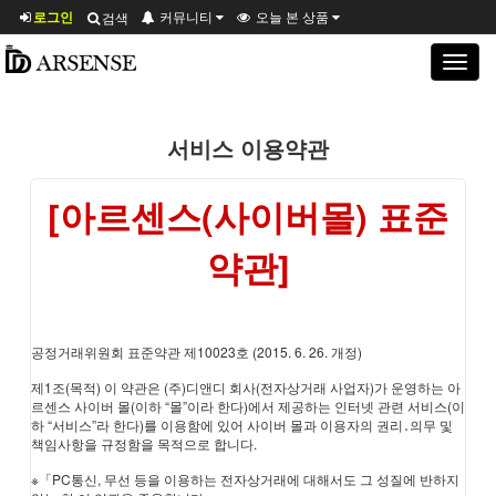
로그인
커뮤니티
오늘 본 상품
검색
Toggle
navigat
서비스 이용약관
[아르센스(사이버몰) 표준
약관]
공정거래위원회 표준약관 제10023호 (2015. 6. 26. 개정)
제1조(목적) 이 약관은 (주)디앤디 회사(전자상거래 사업자)가 운영하는 아
르센스 사이버 몰(이하 “몰”이라 한다)에서 제공하는 인터넷 관련 서비스(이
하 “서비스”라 한다)를 이용함에 있어 사이버 몰과 이용자의 권리․의무 및
책임사항을 규정함을 목적으로 합니다.
※「PC통신, 무선 등을 이용하는 전자상거래에 대해서도 그 성질에 반하지