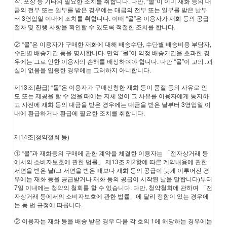
작, 포장 등 기타의 필요한 조치를 취합니다. 다만, “몰”이 이미 재화 등의 대
금의 전부 또는 일부를 받은 경우에는 대금의 전부 또는 일부를 받은 날부
터 3영업일 이내에 조치를 취합니다. 이때 “몰”은 이용자가 재화 등의 공급
절차 및 진행 사항을 확인할 수 있도록 적절한 조치를 합니다.
② “몰”은 이용자가 구매한 재화에 대해 배송수단, 수단별 배송비용 부담자,
수단별 배송기간 등을 명시합니다. 만약 “몰”이 약정 배송기간을 초과한 경
우에는 그로 인한 이용자의 손해를 배상하여야 합니다. 다만 “몰”이 고의․과
실이 없음을 입증한 경우에는 그러하지 아니합니다.
제13조(환급) “몰”은 이용자가 구매신청한 재화 등이 품절 등의 사유로 인
도 또는 제공을 할 수 없을 때에는 지체 없이 그 사유를 이용자에게 통지하
고 사전에 재화 등의 대금을 받은 경우에는 대금을 받은 날부터 3영업일 이
내에 환급하거나 환급에 필요한 조치를 취합니다.
제14조(청약철회 등)
① “몰”과 재화등의 구매에 관한 계약을 체결한 이용자는 「전자상거래 등
에서의 소비자보호에 관한 법률」 제13조 제2항에 따른 계약내용에 관한
서면을 받은 날(그 서면을 받은 때보다 재화 등의 공급이 늦게 이루어진 경
우에는 재화 등을 공급받거나 재화 등의 공급이 시작된 날을 말합니다)부터
7일 이내에는 청약의 철회를 할 수 있습니다. 다만, 청약철회에 관하여 「전
자상거래 등에서의 소비자보호에 관한 법률」에 달리 정함이 있는 경우에
는 동 법 규정에 따릅니다.
② 이용자는 재화 등을 배송 받은 경우 다음 각 호의 1에 해당하는 경우에는