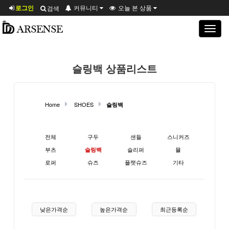
로그인
커뮤니티
오늘 본 상품
검색
Toggle
navigat
슬링백 상품리스트
Home
SHOES
슬링백
현재 상품 분류와 관련된 분류
전체
구두
샌들
스니커즈
부츠
슬리퍼
뮬
슬링백
로퍼
슈즈
플랫슈즈
기타
상품 정렬
낮은가격순
높은가격순
최근등록순