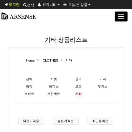
로그인
커뮤니티
오늘 본 상품
검색
Toggle
navigat
기타 상품리스트
Home
CLOTHES
기타
현재 상품 분류와 관련된 분류
전체
자켓
상의
바지
정장
원피스
코트
투피스
스커트
트윈세트
기타
상품 정렬
낮은가격순
높은가격순
최근등록순