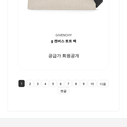
GIVENCHY
g 캔버스 토트 백
공급가 회원공개
1
2
3
4
5
6
7
8
9
10
다음
맨끝