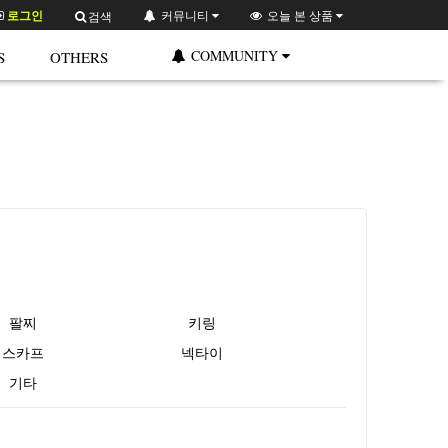
로그인
커뮤니티
오늘 본 상품
검색
COMMUNITY
S
OTHERS
팔찌
키링
스카프
넥타이
기타