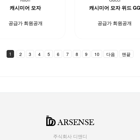
캐시미어 모자
캐시미어 모자 위드 G
공급가 회원공개
공급가 회원공개
1
2
3
4
5
6
7
8
9
10
다음
맨끝
주식회사 디앤디