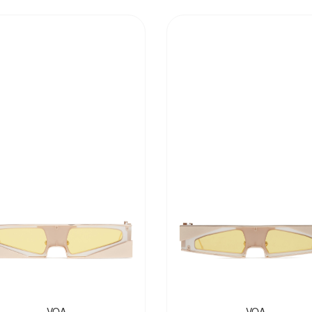
VOA
VOA