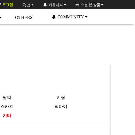
로그인
커뮤니티
오늘 본 상품
검색
COMMUNITY
S
OTHERS
팔찌
키링
스카프
넥타이
기타