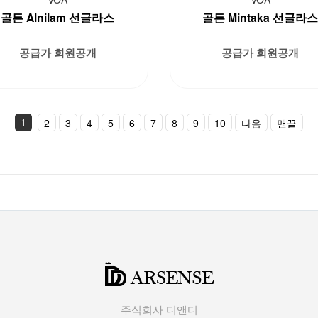
골든 Alnilam 선글라스
골든 Mintaka 선글라
공급가 회원공개
공급가 회원공개
1
2
3
4
5
6
7
8
9
10
다음
맨끝
주식회사 디앤디