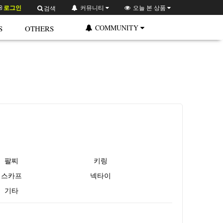
로그인
커뮤니티
오늘 본 상품
검색
COMMUNITY
S
OTHERS
팔찌
키링
스카프
넥타이
기타