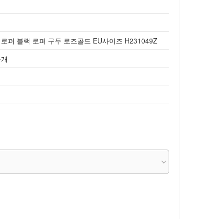
퍼 블랙 로퍼 구두 로즈골드 EU사이즈 H231049Z
공개