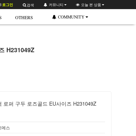
로그인
커뮤니티
오늘 본 상품
검색
COMMUNITY
S
OTHERS
H231049Z
로퍼 구두 로즈골드 EU사이즈 H231049Z
에르메스