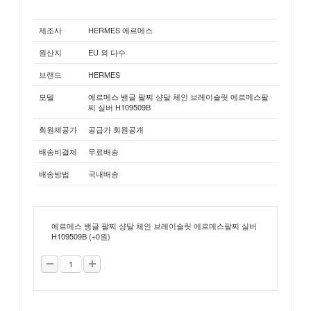
제조사
HERMES 에르메스
원산지
EU 외 다수
브랜드
HERMES
모델
에르메스 뱅글 팔찌 샹달 체인 브레이슬릿 에르메스팔
찌 실버 H109509B
회원제공가
공급가 회원공개
배송비결제
무료배송
배송방법
국내배송
에르메스 뱅글 팔찌 샹달 체인 브레이슬릿 에르메스팔찌 실버
H109509B
(+0원)