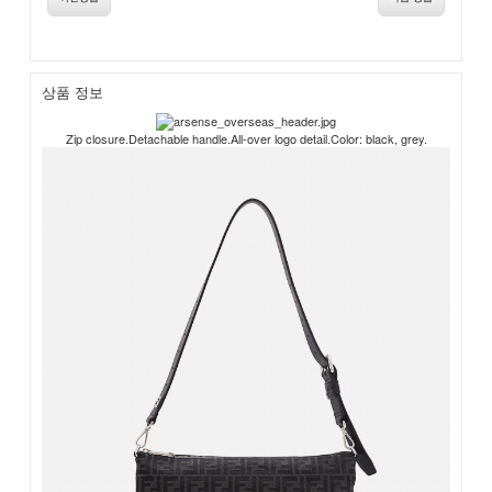
상품 정보
Zip closure.Detachable handle.All-over logo detail.Color: black, grey.