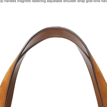
 top handles magnetic fastening adjustable shoulder strap gold-tone 