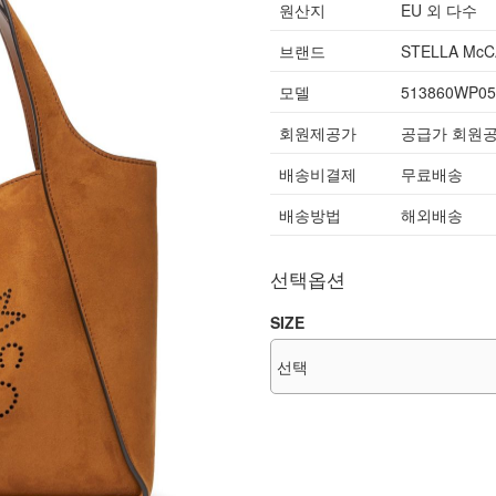
원산지
EU 외 다수
브랜드
STELLA Mc
모델
513860WP0
회원제공가
공급가 회원
배송비결제
무료배송
배송방법
해외배송
선택옵션
SIZE