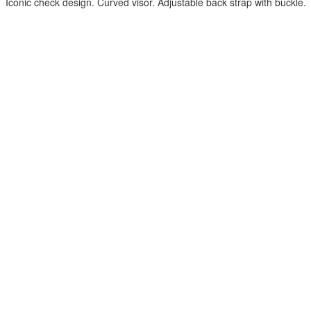
Iconic check design. Curved visor. Adjustable back strap with buckle.