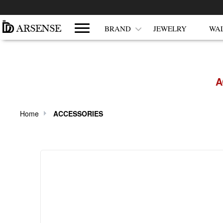
쇼핑몰 카테고리
BRAND
JEWELRY
WA
A
Home
ACCESSORIES