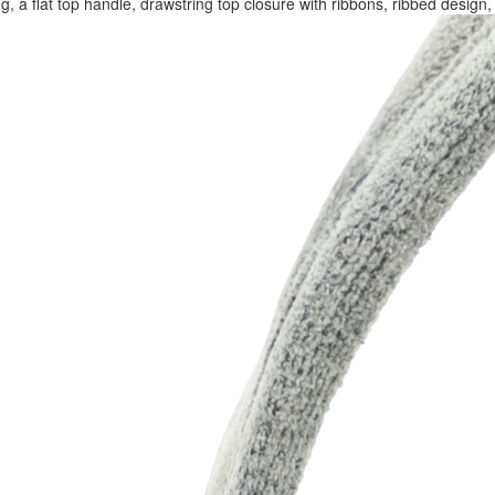
a flat top handle, drawstring top closure with ribbons, ribbed design,