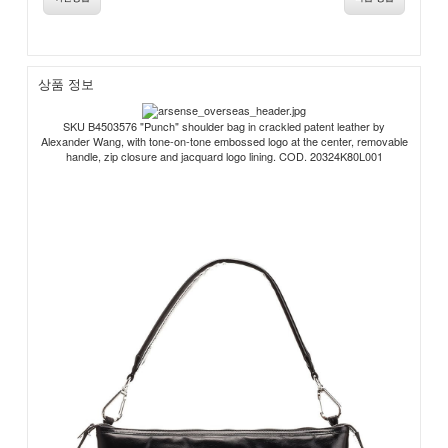
상품 정보
SKU B4503576 "Punch" shoulder bag in crackled patent leather by
Alexander Wang, with tone-on-tone embossed logo at the center, removable
handle, zip closure and jacquard logo lining. COD. 20324K80L001