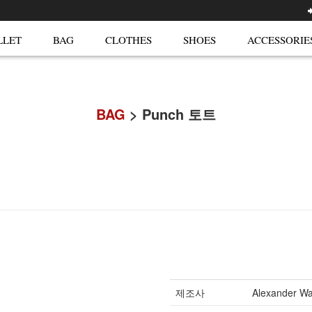
LLET
BAG
CLOTHES
SHOES
ACCESSORIE
BAG
> Punch 토트
제조사
Alexander W