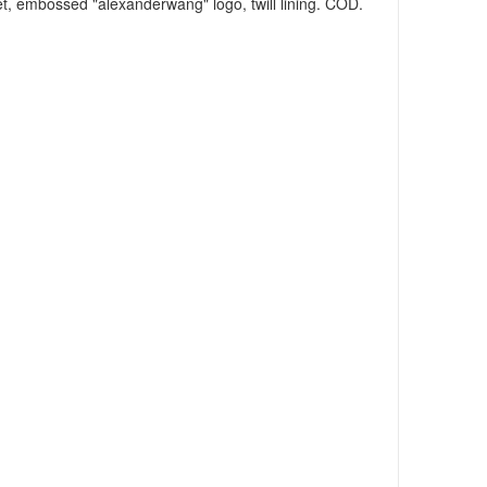
et, embossed "alexanderwang" logo, twill lining. COD.