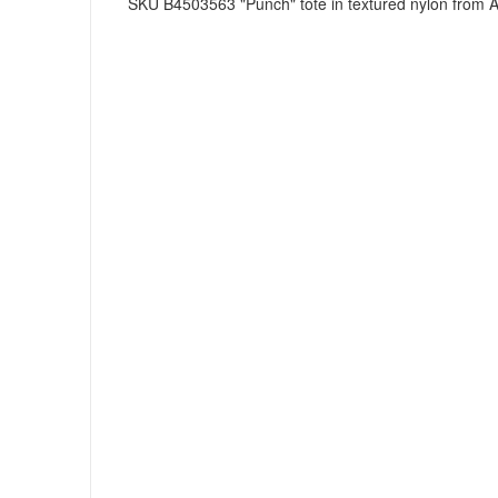
SKU B4503563 "Punch" tote in textured nylon from Ale