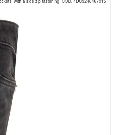
pockets, with a side zip fastening. COD. 4DC3246467015