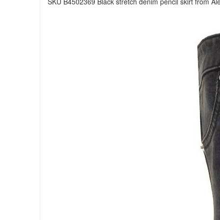
SKU B4502369 Black stretch denim pencil skirt from Al