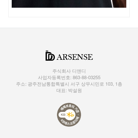
주식회사 디앤디
사업자등록번호: 863-88-03255
주소: 광주전남통합특별시 서구 상무시민로 103, 1층
대표: 박설원