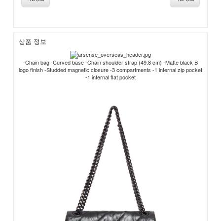
상품 정보
-Chain bag -Curved base -Chain shoulder strap (49.8 cm) -Matte black B
logo finish -Studded magnetic closure -3 compartments -1 internal zip pocket
-1 internal flat pocket