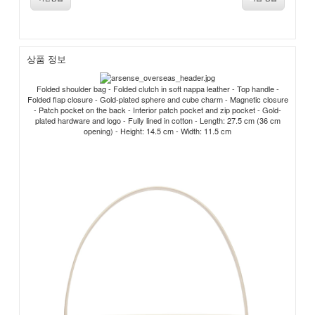
상품 정보
Folded shoulder bag - Folded clutch in soft nappa leather - Top handle -
Folded flap closure - Gold-plated sphere and cube charm - Magnetic closure
- Patch pocket on the back - Interior patch pocket and zip pocket - Gold-
plated hardware and logo - Fully lined in cotton - Length: 27.5 cm (36 cm
opening) - Height: 14.5 cm - Width: 11.5 cm