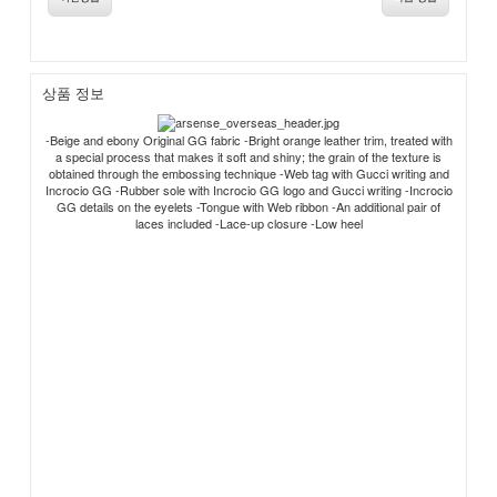
상품 정보
-Beige and ebony Original GG fabric -Bright orange leather trim, treated with
a special process that makes it soft and shiny; the grain of the texture is
obtained through the embossing technique -Web tag with Gucci writing and
Incrocio GG -Rubber sole with Incrocio GG logo and Gucci writing -Incrocio
GG details on the eyelets -Tongue with Web ribbon -An additional pair of
laces included -Lace-up closure -Low heel