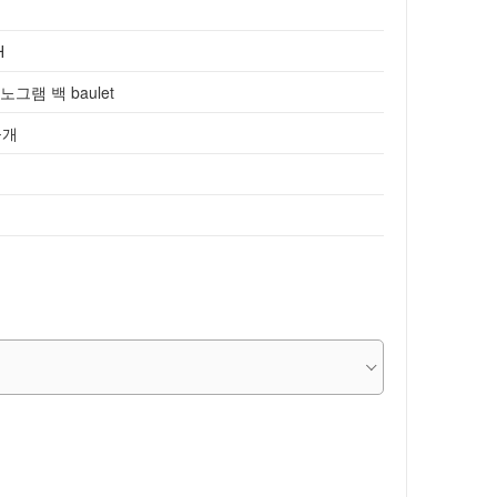
H
노그램 백 baulet
공개