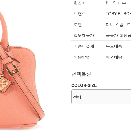
원산지
EU 외 다수
브랜드
TORY BURC
모델
미니 스윙 t 모
회원제공가
공급가 회원
배송비결제
무료배송
배송방법
해외배송
선택옵션
COLOR-SIZE