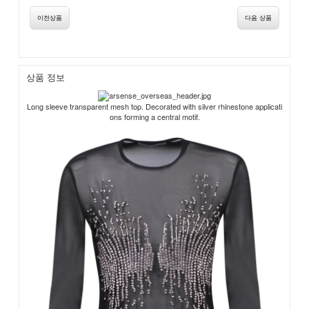
이전상품
다음 상품
상품 정보
Long sleeve transparent mesh top. Decorated with silver rhinestone applicati
ons forming a central motif.