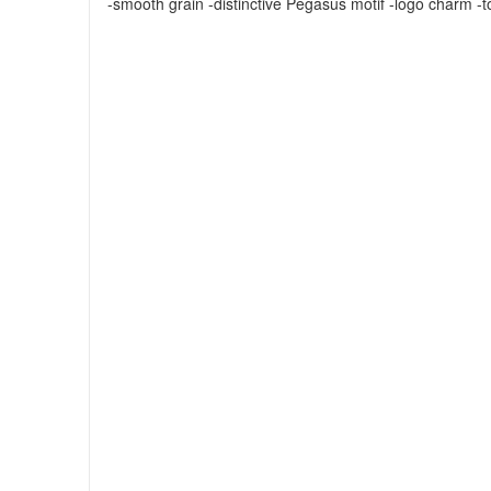
-smooth grain -distinctive Pegasus motif -logo charm -t