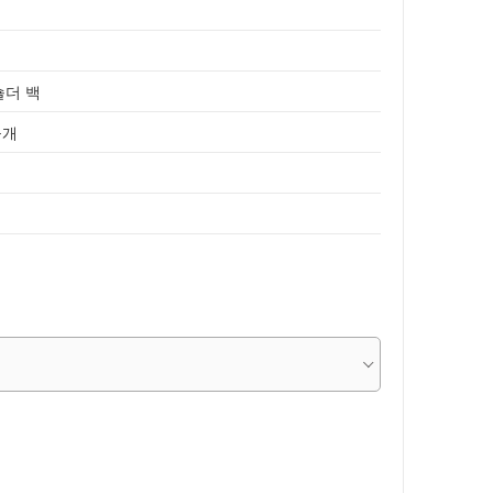
숄더 백
공개