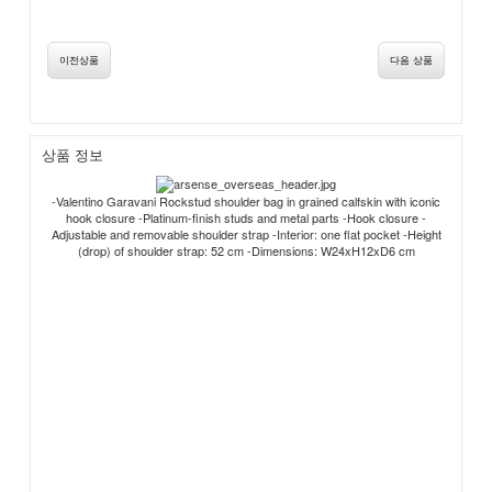
이전상품
다음 상품
상품 정보
-Valentino Garavani Rockstud shoulder bag in grained calfskin with iconic
hook closure -Platinum-finish studs and metal parts -Hook closure -
Adjustable and removable shoulder strap -Interior: one flat pocket -Height
(drop) of shoulder strap: 52 cm -Dimensions: W24xH12xD6 cm